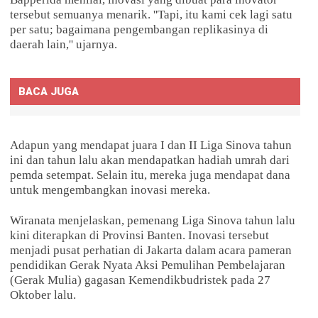
tersebut semuanya menarik. ''Tapi, itu kami cek lagi satu
per satu; bagaimana pengembangan replikasinya di
daerah lain,'' ujarnya.
BACA JUGA
Adapun yang mendapat juara I dan II Liga Sinova tahun
ini dan tahun lalu akan mendapatkan hadiah umrah dari
pemda setempat. Selain itu, mereka juga mendapat dana
untuk mengembangkan inovasi mereka.
Wiranata menjelaskan, pemenang Liga Sinova tahun lalu
kini diterapkan di Provinsi Banten. Inovasi tersebut
menjadi pusat perhatian di Jakarta dalam acara pameran
pendidikan Gerak Nyata Aksi Pemulihan Pembelajaran
(Gerak Mulia) gagasan Kemendikbudristek pada 27
Oktober lalu.