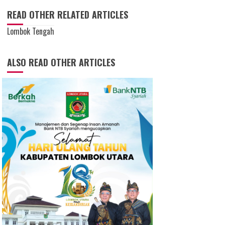
READ OTHER RELATED ARTICLES
Lombok Tengah
ALSO READ OTHER ARTICLES