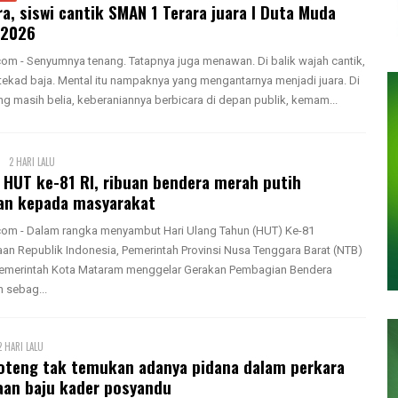
ra, siswi cantik SMAN 1 Terara juara I Duta Muda
 2026
m - Senyumnya tenang. Tatapnya juga menawan. Di balik wajah cantik,
tekad baja. Mental itu nampaknya yang mengantarnya menjadi juara. Di
ng masih belia, keberaniannya berbicara di depan publik, kemam...
2 HARI LALU
HUT ke-81 RI, ribuan bendera merah putih
an kepada masyarakat
om - Dalam rangka menyambut Hari Ulang Tahun (HUT) Ke-81
n Republik Indonesia, Pemerintah Provinsi Nusa Tenggara Barat (NTB)
emerintah Kota Mataram menggelar Gerakan Pembagian Bendera
h sebag...
2 HARI LALU
Loteng tak temukan adanya pidana dalam perkara
an baju kader posyandu