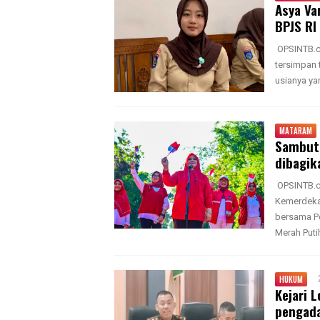
Asya Va
BPJS RI
OPSINTB.co
tersimpan 
usianya ya
MATARAM
Sambut 
dibagik
OPSINTB.c
Kemerdekaa
bersama P
Merah Puti
HUKUM
Kejari 
pengada