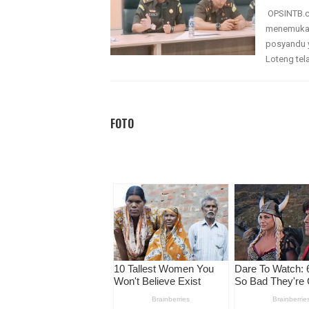
OPSINTB.co
menemukan
posyandu y
Loteng tela
FOTO