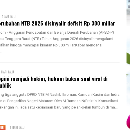
4 JAM LALU
rubahan NTB 2026 disinyalir defisit Rp 300 miliar
om - Anggaran Pendapatan dan Belanja Daerah Perubahan (APBD-P)
usa Tenggara Barat (NTB) Tahun Anggaran 2026 disinyalir mengalami
gnifikan hingga mencapai kisaran Rp 300 miliar.Kabar mengenai
.
1 HARI LALU
opini menjadi hakim, hukum bukan soal viral di
ublik
ang tiga anggota DPRD NTB M Nashib Ikroman, Kamdan Kasim dan Indra
 di Pengadilan Negeri Mataram.Oleh M Ramdan N(Praktisi Komunikasi
lakangan ini, ada satu kebiasaan baru yang pelan-pelan tumbuh di ma...
1 HARI LALU
MUR