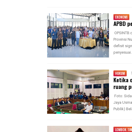
EKONOMI
APBD pe
OPSINTB.c
Provinsi N
defisit si
penyesuai..
HUKUM
Ketika 
ruang p
Foto: Sid
Jaya Usman
Publik) Be
LOMBOK TI