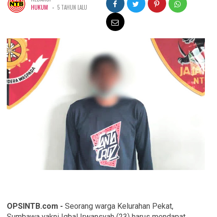
-
HUKUM
5 TAHUN LALU
OPSINTB.com -
Seorang warga Kelurahan Pekat,
Sumbawa yakni Iqbal Irwansyah (23) harus mendapat