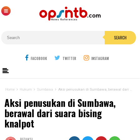
SEARCH
FACOBOOK
TWITTER
INSTAGRAM
Home
Hukum
Sumbawa
Aksi penusukan di Sumbawa, berawal dari suara bising knalpot
Aksi penusukan di Sumbawa,
berawal dari suara bising
knalpot
REDAKSI