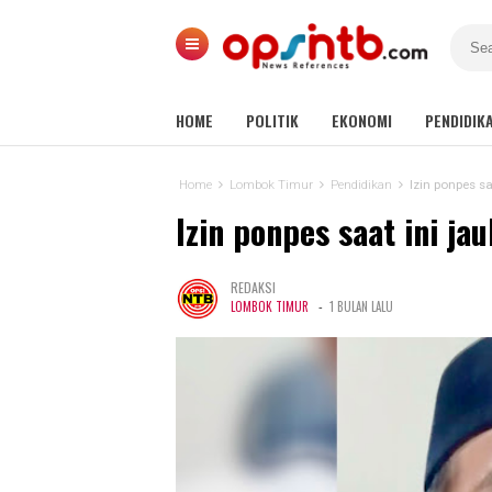
HOME
POLITIK
EKONOMI
PENDIDIK
Home
Lombok Timur
Pendidikan
Izin ponpes sa
Izin ponpes saat ini ja
REDAKSI
-
LOMBOK TIMUR
1 BULAN LALU