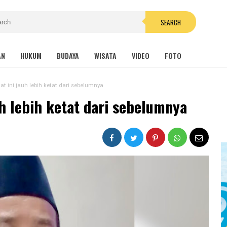
SEARCH
AN
HUKUM
BUDAYA
WISATA
VIDEO
FOTO
at ini jauh lebih ketat dari sebelumnya
uh lebih ketat dari sebelumnya