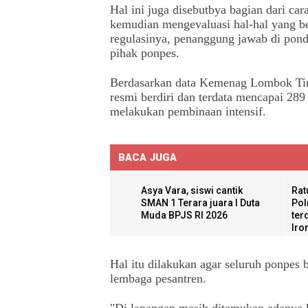
Hal ini juga disebutbya bagian dari c
kemudian mengevaluasi hal-hal yang be
regulasinya, penanggung jawab di pond
pihak ponpes.
Berdasarkan data Kemenag Lombok Timu
resmi berdiri dan terdata mencapai 289
melakukan pembinaan intensif.
BACA JUGA
Asya Vara, siswi cantik
Rat
SMAN 1 Terara juara I Duta
Pol
Muda BPJS RI 2026
ter
Iro
Hal itu dilakukan agar seluruh ponpes 
lembaga pesantren.
"Di lapangan masih ditemukan adanya 