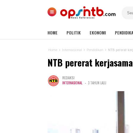
HOME
POLITIK
EKONOMI
PENDIDIK
Home
Internasional
Pendidikan
NTB pererat ke
NTB pererat kerjasama
REDAKSI
-
INTERNASIONAL
3 TAHUN LALU