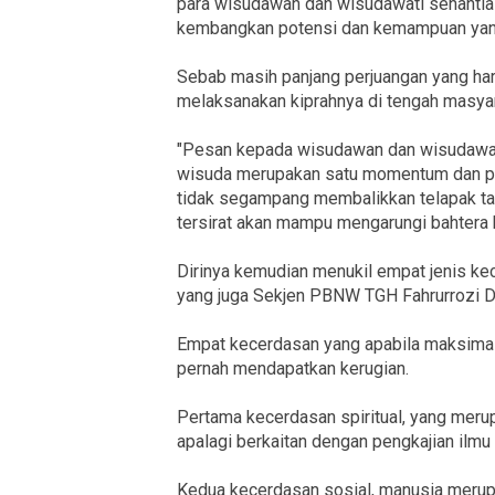
para wisudawan dan wisudawati senantias
kembangkan potensi dan kemampuan yang
Sebab masih panjang perjuangan yang har
melaksanakan kiprahnya di tengah masya
"Pesan kepada wisudawan dan wisudawati y
wisuda merupakan satu momentum dan per
tidak segampang membalikkan telapak ta
tersirat akan mampu mengarungi bahtera 
Dirinya kemudian menukil empat jenis k
yang juga Sekjen PBNW TGH Fahrurrozi D
Empat kecerdasan yang apabila maksimal
pernah mendapatkan kerugian.
Pertama kecerdasan spiritual, yang meru
apalagi berkaitan dengan pengkajian ilmu
Kedua kecerdasan sosial, manusia merupa