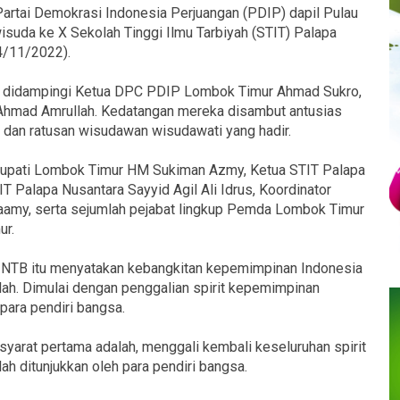
artai Demokrasi Indonesia Perjuangan (PDIP) dapil Pulau
suda ke X Sekolah Tinggi Ilmu Tarbiyah (STIT) Palapa
4/11/2022).
tu didampingi Ketua DPC PDIP Lombok Timur Ahmad Sukro,
Ahmad Amrullah. Kedatangan mereka disambut antusias
 dan ratusan wisudawan wisudawati yang hadir.
 Bupati Lombok Timur HM Sukiman Azmy, Ketua STIT Palapa
 Palapa Nusantara Sayyid Agil Ali Idrus, Koordinator
amy, serta sejumlah pejabat lingkup Pemda Lombok Timur
ur.
P NTB itu menyatakan kebangkitan kepemimpinan Indonesia
ah. Dimulai dengan penggalian spirit kepemimpinan
para pendiri bangsa.
 syarat pertama adalah, menggali kembali keseluruhan spirit
ah ditunjukkan oleh para pendiri bangsa.