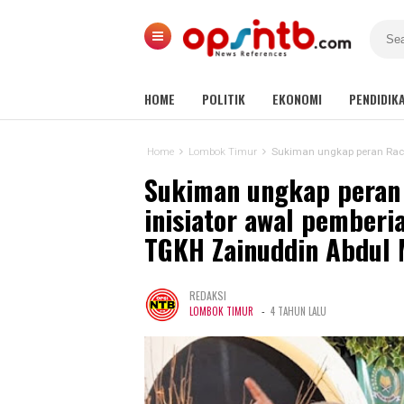
HOME
POLITIK
EKONOMI
PENDIDIK
Home
Lombok Timur
Sukiman ungkap peran Rachmat Hida
Sukiman ungkap peran
inisiator awal pemberi
TGKH Zainuddin Abdul 
REDAKSI
-
LOMBOK TIMUR
4 TAHUN LALU