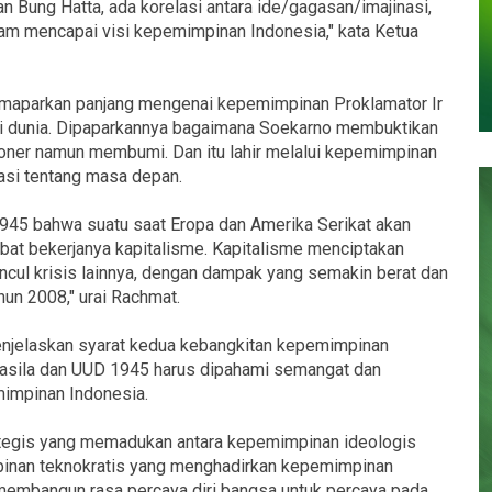
n Bung Hatta, ada korelasi antara ide/gagasan/imajinasi,
dalam mencapai visi kepemimpinan Indonesia," kata Ketua
maparkan panjang mengenai kepemimpinan Proklamator Ir
 dunia. Dipaparkannya bagaimana Soekarno membuktikan
oner namun membumi. Dan itu lahir melalui kepemimpinan
nasi tentang masa depan.
945 bahwa suatu saat Eropa dan Amerika Serikat akan
at bekerjanya kapitalisme. Kapitalisme menciptakan
muncul krisis lainnya, dengan dampak yang semakin berat dan
hun 2008," urai Rachmat.
menjelaskan syarat kedua kebangkitan kepemimpinan
ncasila dan UUD 1945 harus dipahami semangat dan
impinan Indonesia.
ategis yang memadukan antara kepemimpinan ideologis
inan teknokratis yang menghadirkan kepemimpinan
 membangun rasa percaya diri bangsa untuk percaya pada