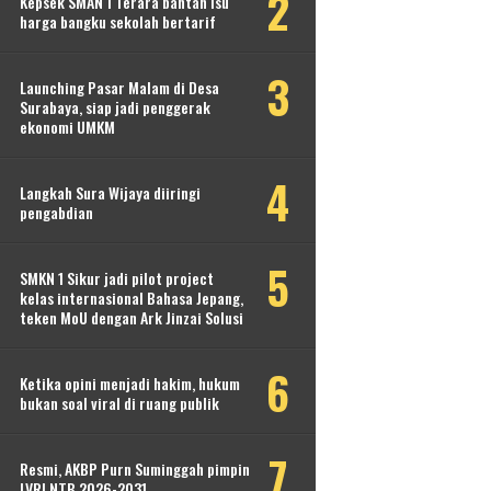
Kepsek SMAN 1 Terara bantah isu
harga bangku sekolah bertarif
Launching Pasar Malam di Desa
Surabaya, siap jadi penggerak
ekonomi UMKM
Langkah Sura Wijaya diiringi
pengabdian
SMKN 1 Sikur jadi pilot project
kelas internasional Bahasa Jepang,
teken MoU dengan Ark Jinzai Solusi
Ketika opini menjadi hakim, hukum
bukan soal viral di ruang publik
Resmi, AKBP Purn Suminggah pimpin
LVRI NTB 2026-2031