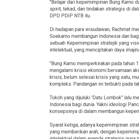
"Belajar dari kepemimpinan Bung Karno da
spirit, tekad, dan tindakan strategis di 
DPD PDIP NTB itu.
Di hadapan para wisudawan, Rachmat me
Soekarno membangun Indonesia dan bagi
sebuah Kepemimpinan stratejik yang visi
intelektual, yang menciptakan daya imaji
"Bung Karno memperkirakan pada tahun 1
mengalami krisis ekonomi bersamaan akib
krisis, belum selesai krisis yang satu, 
kompleks. Pandangan ini terbukti pada ta
Tokoh yang dijuluki 'Datu Lombok" lalu 
Indonesia bagi dunia. Yakni ideologi Pa
konsepsinya di dalam membangun kepem
Syarat ketiga, adanya kepemimpinan str
yang memberikan arah, dengan kepemimp
intelektual dalam agenda strategis guna