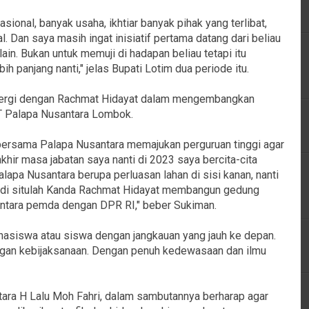
ional, banyak usaha, ikhtiar banyak pihak yang terlibat,
. Dan saya masih ingat inisiatif pertama datang dari beliau
lain. Bukan untuk memuji di hadapan beliau tetapi itu
ih panjang nanti," jelas Bupati Lotim dua periode itu.
inergi dengan Rachmat Hidayat dalam mengembangkan
IT Palapa Nusantara Lombok.
 bersama Palapa Nusantara memajukan perguruan tinggi agar
khir masa jabatan saya nanti di 2023 saya bercita-cita
pa Nusantara berupa perluasan lahan di sisi kanan, nanti
 di situlah Kanda Rachmat Hidayat membangun gedung
antara pemda dengan DPR RI," beber Sukiman.
asiswa atau siswa dengan jangkauan yang jauh ke depan.
ngan kebijaksanaan. Dengan penuh kedewasaan dan ilmu
tara H Lalu Moh Fahri, dalam sambutannya berharap agar