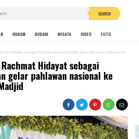
SEARCH
AN
HUKUM
BUDAYA
WISATA
VIDEO
FOTO
yat sebagai inisiator awal pemberian gelar pahlawan nasional ke TGKH Zainuddin Abdul Madjid
 Rachmat Hidayat sebagai
an gelar pahlawan nasional ke
Madjid